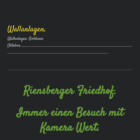
Wallanlagen.
Wallanlagen. Goldener
Oktober.......................................................................................................................
...........................................................................................................
Riensberger Friedhof.
Immer einen Besuch mit
Kamera Wert.